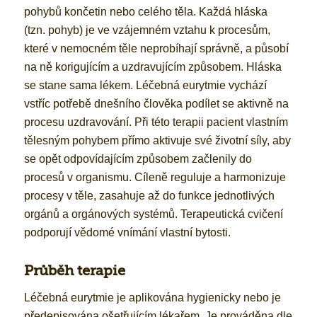
pohybů končetin nebo celého těla. Každá hláska
(tzn. pohyb) je ve vzájemném vztahu k procesům,
které v nemocném těle neprobíhají správně, a působí
na ně korigujícím a uzdravujícím způsobem. Hláska
se stane sama lékem. Léčebná eurytmie vychází
vstříc potřebě dnešního člověka podílet se aktivně na
procesu uzdravování. Při této terapii pacient vlastním
tělesným pohybem přímo aktivuje své životní síly, aby
se opět odpovídajícím způsobem začlenily do
procesů v organismu. Cíleně reguluje a harmonizuje
procesy v těle, zasahuje až do funkce jednotlivých
orgánů a orgánových systémů. Terapeutická cvičení
podporují vědomé vnímání vlastní bytosti.
Průběh terapie
Léčebná eurytmie je aplikována hygienicky nebo je
předepisována ošetřujícím lékařem. Je prováděna dle