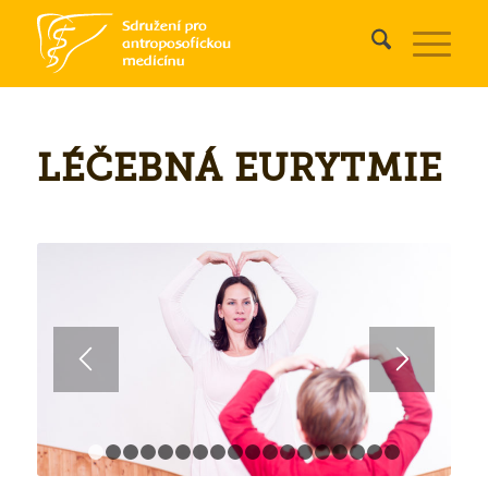
Nacházíte se zde:
Domovská stránka
/
Přehled terapií
/
Léčebná eurytmie
LÉČEBNÁ EURYTMIE
1
2
3
4
5
6
7
8
9
10
11
12
13
14
15
16