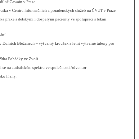
 dílně Gawain v Praze
peutka v Centru informačních a poradenských služeb na ČVUT v Praze
cká praxe s dětskými i dospělými pacienty ve spolupráci s lékaři
ání.
 v Dolních Břežanech – výtvarný kroužek a letní výtvarné tábory pro
řítka Pohádky ve Zvoli
i se na autistickém spektru ve společnosti Adventor
eko Prahy.