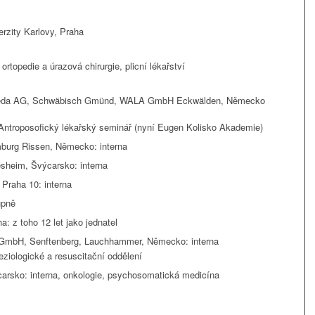
erzity Karlovy, Praha
topedie a úrazová chirurgie, plicní lékařství
eleda AG, Schwäbisch Gmünd, WALA GmbH Eckwälden, Německo
 Antroposofický lékařský seminář (nyní Eugen Kolisko Akademie)
urg Rissen, Německo: interna
esheim, Švýcarsko: interna
Praha 10: interna
upně
a: z toho 12 let jako jednatel
z GmbH, Senftenberg, Lauchhammer, Německo: interna
teziologické a resuscitační oddělení
carsko: interna, onkologie, psychosomatická medicína