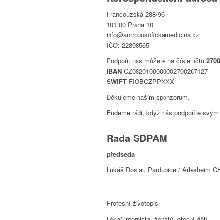
Francouzská 288/96
101 00 Praha 10
info@antroposofickamedicina.cz
IČO: 22898565
Podpořit nás můžete na čísle účtu
2700
IBAN
CZ0820100000002700267127
SWIFT
FIOBCZPPXXX
Děkujeme našim sponzorům.
Budeme rádi, když nás podpoříte svým 
Rada SDPAM
předseda
Lukáš Dostal, Pardubice / Arlesheim C
Profesní životopis
Lékař internista, ženatý, otec 4 dětí