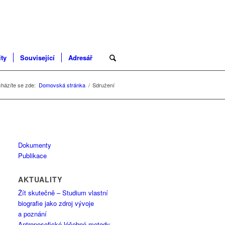
ity
Související
Adresář
házíte se zde:
Domovská stránka
/
Sdružení
Dokumenty
Publikace
AKTUALITY
Žít skutečně – Studium vlastní
biografie jako zdroj vývoje
a poznání
Antroposofické léčebné metody –