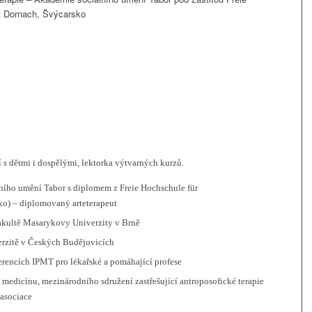
t Dornach, Švýcarsko
í s dětmi i dospělými, lektorka výtvarných kurzů.
ního umění Tabor s diplomem z Freie Hochschule für
ko) – diplomovaný arteterapeut
akultě Masarykovy Univerzity v Brně
erzitě v Českých Budějovicích
erencích IPMT pro lékařské a pomáhající profese
medicínu, mezinárodního sdružení zastřešující antroposofické terapie
 asociace