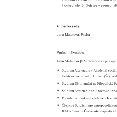
Hochschule für Geisteswissenschaf
4. členka rady
Jana Matulová, Praha
Profesní životopis
je a
Jana Matulová
rteterapeutka pracujíc
Studium Arteterapie v Akademii sociál
Geisteswissenschaft, Dornach (Švýcars
Studium Dějin umění na Filozofické F
Studium Arteterapie na Jihočeské univ
Pravidelná účast na vzdělávacích konf
Členkou Sdružení pro antroposofickou 
IFAT a členkou České arteterapeutické