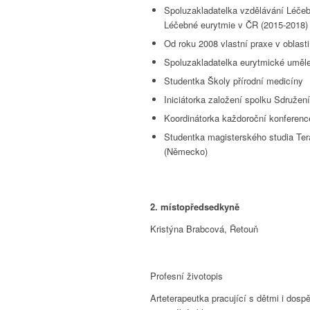
Spoluzakladatelka vzdělávání Léčeb
Léčebné eurytmie v ČR (2015-2018)
Od roku 2008 vlastní praxe v oblast
Spoluzakladatelka eurytmické uměl
Studentka Školy přírodní medicíny
Iniciátorka založení spolku Sdružen
Koordinátorka každoroční konfere
Studentka magisterského studia Ter
(Německo)
2. místopředsedkyně
Kristýna Brabcová, Řetouň
Profesní životopis
Arteterapeutka pracující s dětmi i dosp