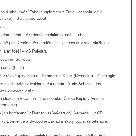
sociálního umění Tabor s diplomem z Freie Hochschule für
rsko) – dipl. arteterapeut
aha
álního umění – Akademie sociálního umění Tabor
avotně postižených dětí a mládeže – pracovník v soc. službách
tmi a mládeží – VŠ Palestra
ussanne (Schweiz)
 dílna (Eliáš)
i Králové (psychiatrie), Paracelsus Klinik (Německo) – Onkologie
y mladistvých z waldorfské internátní školy Schloosli Ins,
 Svatoplukovy pruty
ch službách v Camphillu na soutoku, České Kopisty (vedení
teterapie)
ických konferencí v Dornachu (Švýcarsko), Německu i v ČR
ivy Litoměřice a Svobodné základní školy, o.p.s. (arteterapie,
)
erapie – Akademie sociálního umění Tabor pod záštitou Freie