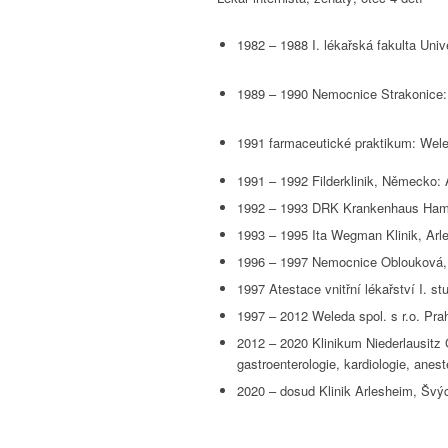
1982 – 1988 I. lékařská fakulta Univ
1989 – 1990 Nemocnice Strakonice: or
1991 farmaceutické praktikum: W
1991 – 1992 Filderklinik, Německo:
1992 – 1993 DRK Krankenhaus Hamb
1993 – 1995 Ita Wegman Klinik, Arl
1996 – 1997 Nemocnice Oblouková, 
1997 Atestace vnitřní lékařství I. st
1997 – 2012 Weleda spol. s r.o. Prah
2012 – 2020 Klinikum Niederlausit
gastroenterologie, kardiologie, anes
2020 – dosud Klinik Arlesheim, Švý