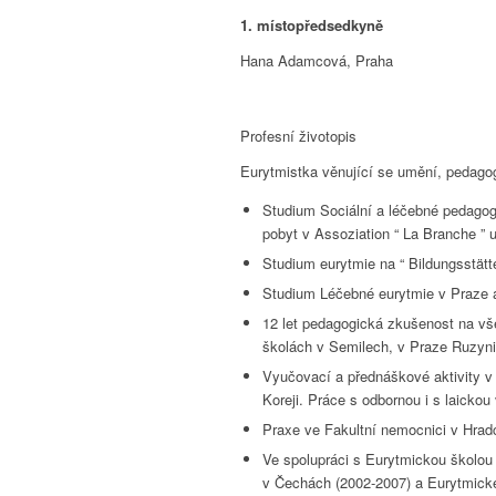
1. místopředsedkyně
Hana Adamcová, Praha
Profesní životopis
Eurytmistka věnující se umění, pedagog
Studium Sociální a léčebné pedagog
pobyt v Assoziation “ La Branche ”
Studium eurytmie na “ Bildungsstätt
Studium Léčebné eurytmie v Praze a
12 let pedagogická zkušenost na v
školách v Semilech, v Praze Ruzyn
Vyučovací a přednáškové aktivity 
Koreji. Práce s odbornou i s laickou 
Praxe ve Fakultní nemocnici v Hradc
Ve spolupráci s Eurytmickou školou 
v Čechách (2002-2007) a Eurytmick