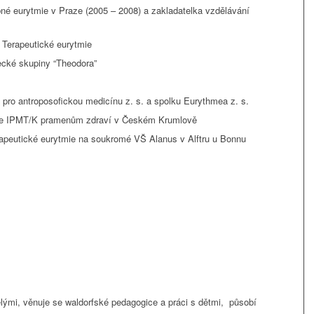
né eurytmie v Praze (2005 – 2008) a zakladatelka vzdělávání
i Terapeutické eurytmie
ecké skupiny “Theodora”
í pro antroposofickou medicínu z. s. a spolku Eurythmea z. s.
nce IPMT/K pramenům zdraví v Českém Krumlově
apeutické eurytmie na soukromé VŠ Alanus v Alftru u Bonnu
ělými, věnuje se waldorfské pedagogice a práci s dětmi, působí