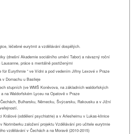
ice, léčebné eurytmii a vzdělávání dospělých.
iky (dnešní Akademie sociálního umění Tabor) a návazný roční
 u Lausanne, práce s mentálně postiženými
e für Eurythmie ” ve Vídni a pod vedením Jiřiny Lexové v Praze
 v Dornachu u Basileje
šech stupních (ve WMŠ Koněvova, na základních waldorfských
i a na Waldorfském Lyceu na Opatově v Praze
v Čechách, Bulharsku, Německu, Švýcarsku, Rakousku a v Jižní
veřejností.
i Králové (oddělení psychiatrie) a v Arlesheimu v Lukas-klinice
v Norimberku založení projektu Vzdělávání pro učitele eurytmie
ého vzdělávání v Čechách a na Moravě (2010-2015)