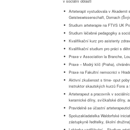
v sociální oblasti
Arteterapii vystudovala v Akademii 
Geisteswissenschaft, Dornach (Švýca
Studium arteterapie na FTVS UK Pr
Studium léčebné pedagogiky a soci
Kvalifikační kurz pro asistenty zdr
Kvalifikační studium pro práci s dě
Praxe v Association la Branche, Lo
Praxe – Modrý klíč (Praha), chráněná
Praxe na Fakultní nemocnici v Hradc
Aktivní zkušenost s time- oput pobyt
instruktor skautských kurzů Fons a
Arteterapeut a pracovník v sociální
keramické dílny, svíčkařské dílny, ar
Pravidelně se účastní arteterapeut
Spoluzakladatelka Waldorfské iniciat
zástupkyně ředitelky, školní družina
Lektorka vzdělávání – Studium artet