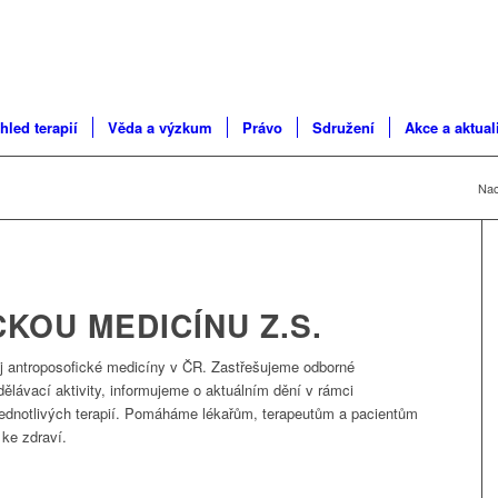
hled terapií
Věda a výzkum
Právo
Sdružení
Akce a aktual
Nac
KOU MEDICÍNU Z.S.
j antroposofické medicíny v ČR. Zastřešujeme odborné
zdělávací aktivity, informujeme o aktuálním dění v rámci
 jednotlivých terapií. Pomáháme lékařům, terapeutům a pacientům
ke zdraví.