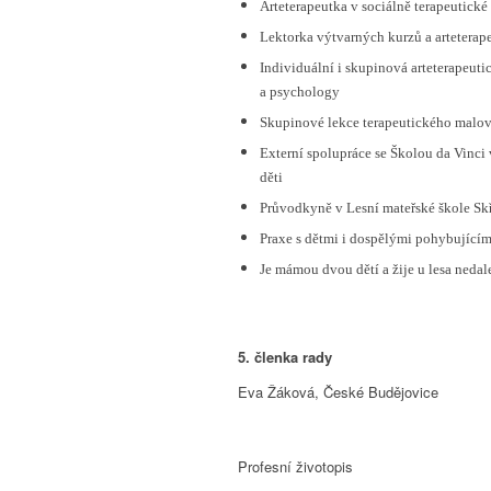
Arteterapeutka v sociálně terapeutické
Lektorka výtvarných kurzů a artetera
Individuální i skupinová arteterapeuti
a psychology
Skupinové lekce terapeutického malov
Externí spolupráce se Školou da Vinci
děti
Průvodkyně v Lesní mateřské škole Sk
Praxe s dětmi i dospělými pohybujícím
Je mámou dvou dětí a žije u lesa nedal
5. členka rady
Eva Žáková, České Budějovice
Profesní životopis