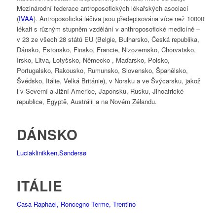
Mezinárodní federace antroposofických lékařských asociací
(
IVAA
). Antroposofická léčiva jsou předepisována více než 10000
lékaři s různým stupněm vzdělání v anthroposofické medicíně –
v 23 ze všech 28 států EU (Belgie, Bulharsko, Česká republika,
Dánsko, Estonsko, Finsko, Francie, Nizozemsko, Chorvatsko,
Irsko, Litva, Lotyšsko, Německo , Maďarsko, Polsko,
Portugalsko, Rakousko, Rumunsko, Slovensko, Španělsko,
Švédsko, Itálie, Velká Británie), v Norsku a ve Švýcarsku, jakož
i v Severní a Jižní Americe, Japonsku, Rusku, Jihoafrické
republice, Egyptě, Austrálii a na Novém Zélandu.
DÁNSKO
Luciaklinikken,Søndersø
ITÁLIE
Casa Raphael, Roncegno Terme, Trentino