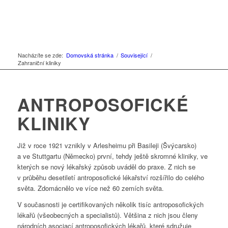
Nacházíte se zde:
Domovská stránka
/
Související
/
Zahraniční kliniky
ANTROPOSOFICKÉ
KLINIKY
Již v roce 1921 vznikly v Arlesheimu při Basileji (Švýcarsko)
a ve Stuttgartu (Německo) první, tehdy ještě skromné kliniky, ve
kterých se nový lékařský způsob uváděl do praxe. Z nich se
v průběhu desetiletí antroposofické lékařství rozšířilo do celého
světa. Zdomácnělo ve více než 60 zemích světa.
V současnosti je certifikovaných několik tisíc antroposofických
lékařů (všeobecných a specialistů). Většina z nich jsou členy
národních asociací antroposofických lékařů, které sdružuje