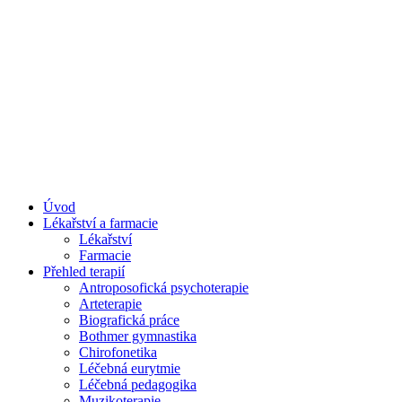
Úvod
Lékařství a farmacie
Lékařství
Farmacie
Přehled terapií
Antroposofická psychoterapie
Arteterapie
Biografická práce
Bothmer gymnastika
Chirofonetika
Léčebná eurytmie
Léčebná pedagogika
Muzikoterapie