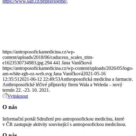
https://www.salf.cz/pripravujeme/
.
https://antroposofickamedicina.cz/wp-
content/uploads/2018/06/caduceus_scales_trim-
e1623530734983.jpg
294
441
Jana Vaníčková
https://antroposofickamedicina.cz/wp-content/uploads/2026/05/logo-
am-white-rgb-oz-web.svg
Jana Vaníčková
2021-05-16
12:35:51
2021-06-12 22:49:53
Anthroposofická medicína a farmacie.
Anthroposofické léčivé přípravky firem Wala a Weleda – nový
termín 22. -23. 10. 2021.
Vytisknout
O nás
Informační portál Sdružení pro antroposofickou medicínu, které
v ČR zastupuje aktivity související s antroposofickou medicínou.
O nás