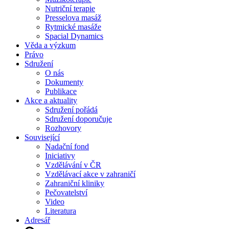
Nutriční terapie
Presselova masáž
Rytmické masáže
Spacial Dynamics
Věda a výzkum
Právo
Sdružení
O nás
Dokumenty
Publikace
Akce a aktuality
Sdružení pořádá
Sdružení doporučuje
Rozhovory
Související
Nadační fond
Iniciativy
Vzdělávání v ČR
Vzdělávací akce v zahraničí
Zahraniční kliniky
Pečovatelství
Video
Literatura
Adresář