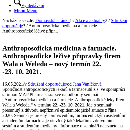
Vyhledávání
Menu
Menu
Nacházíte se zde:
Domovská stránka
1
/
Akce a aktuality
2
/
Sdružení
doporučuje
3
/
Anthroposofická medicína a farmacie.
Anthroposofické léčivé přípr...
Anthroposofická medicína a farmacie.
Anthroposofické léčivé přípravky firem
Wala a Weleda – nový termín 22.
-23. 10. 2021.
16.05.2021
/
v
Sdružení doporučuje
/
od
Jana Vaníčková
Společnost antroposofických lékařů a farmaceutů z.s. ve spolupráci
s firmou MAP Pharma s.r.o. zve na odborný seminář
„Anthroposofická medicína a farmacie. Anthroposofické léky firem
Wala a Weleda.“ v termínu
22. -23. 10. 2021
. Jde o seminář
přesunutý z důvodu nepříznivé epidemiologické situace z října
2020. Seminář je určený farmaceutům, farmaceutickým asistentům
a studentům farmacie a je otevřený také lékařům, zdravotním
sestrám a studentům medicíny. Informace o semináři naleznete na