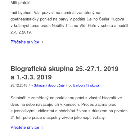
Milí přátelé,
rádi bychom Vás pozvali na seminář zaměřený na
goetheanistický pohled na barvy v podání Ueliho Seiler Hugova
v krásných prostorách Nobilis Tilia na Vlčí Hoře v sobotu a neděli
2.-3.2.2019.
Přečtěte si více
Biografická skupina 25.-27.1. 2019
a 1.-3.3. 2019
/
/
28.12.2018
v
Sdružení doporučuje
od
Barbora Filípková
Seminář je zaměřený na praktickou práci s vlastní biografií ve
dvou na sebe navazujících víkendech. Proces začíná prací
s jednotlivými událostmi a obdobími života s důrazem na prvních
21 let, poté práce s aspekty života jako např. vztahy,
Přečtěte si více