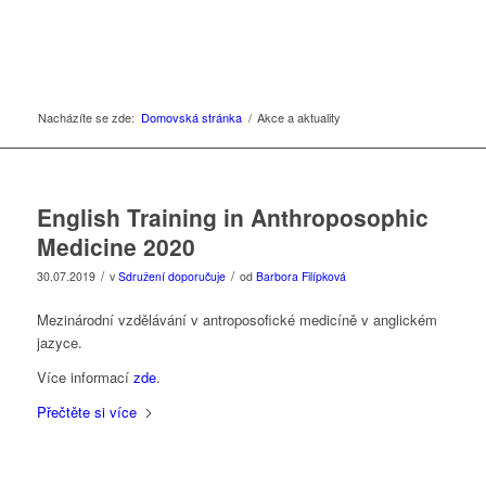
Nacházíte se zde:
Domovská stránka
/
Akce a aktuality
English Training in Anthroposophic
Medicine 2020
/
/
30.07.2019
v
Sdružení doporučuje
od
Barbora Filípková
Mezinárodní vzdělávání v antroposofické medicíně v anglickém
jazyce.
Více informací
zde
.
Přečtěte si více