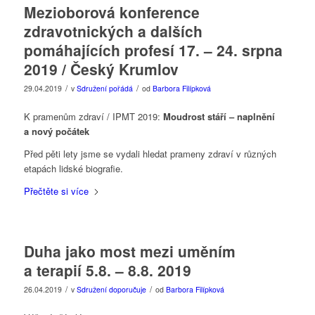
Mezioborová konference
zdravotnických a dalších
pomáhajících profesí 17. – 24. srpna
2019 / Český Krumlov
/
/
29.04.2019
v
Sdružení pořádá
od
Barbora Filípková
K pramenům zdraví / IPMT 2019:
Moudrost stáří – naplnění
a nový počátek
Před pěti lety jsme se vydali hledat prameny zdraví v různých
etapách lidské biografie.
Přečtěte si více
Duha jako most mezi uměním
a terapií 5.8. – 8.8. 2019
/
/
26.04.2019
v
Sdružení doporučuje
od
Barbora Filípková