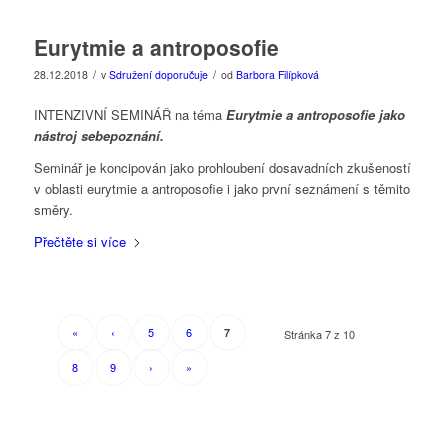
Eurytmie a antroposofie
/
/
28.12.2018
v
Sdružení doporučuje
od
Barbora Filípková
INTENZIVNÍ SEMINÁŘ na téma
Eurytmie a antroposofie jako
nástroj sebepoznání.
Seminář je koncipován jako prohloubení dosavadních zkušeností
v oblasti eurytmie a antroposofie i jako první seznámení s těmito
směry.
Přečtěte si více
«
‹
5
6
7
Stránka 7 z 10
8
9
›
»