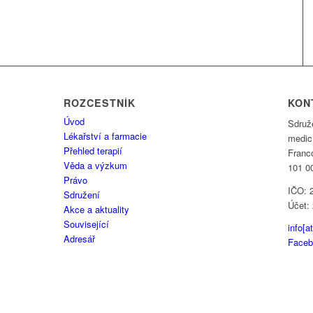
ROZCESTNÍK
KON
Úvod
Sdruž
Lékařství a farmacie
medic
Přehled terapií
Franc
Věda a výzkum
101 0
Právo
IČO: 
Sdružení
Účet:
Akce a aktuality
Související
info[a
Adresář
Faceb