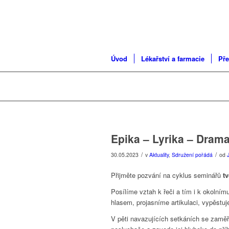
Úvod
Lékařství a farmacie
Pře
Epika – Lyrika – Dram
/
/
30.05.2023
v
Aktuality
,
Sdružení pořádá
od
Přijměte pozvání na cyklus seminářů
tv
Posílíme vztah
k
řeči a
tím i
k
okolnímu
hlasem,
projasníme artikulaci, vypěstuje
V
pěti navazujících setkáních se zam