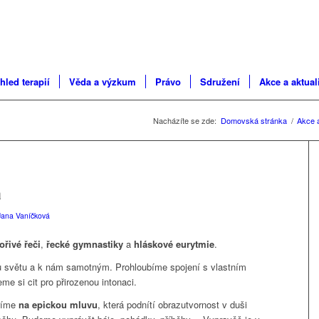
hled terapií
Věda a výzkum
Právo
Sdružení
Akce a aktual
Nacházíte se zde:
Domovská stránka
/
Akce a
a
Jana Vaníčková
ořivé řeči
,
řecké gymnastiky
a
hláskové eurytmie
.
 světu a
k
nám samotným. Prohloubíme spojení s
vlastním
me si cit pro přirozenou intonaci.
ěříme
na epickou mluvu
, která podnítí obrazutvornost
v
duši