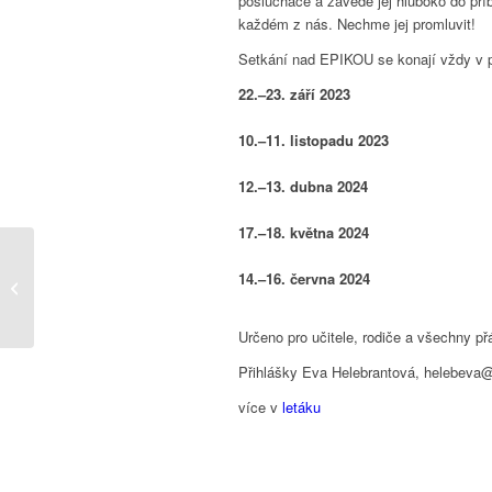
posluchače a
zavede jej hluboko do pří
každém z
nás. Nechme jej promluvit!
Setkání nad EPIKOU se konají vždy v p
22.–23. září 2023
10.–11. listopadu 2023
12.–13. dubna 2024
17.–18. května 2024
Akademie
14.–16. června 2024
antroposofické
farmacie, 3.ročník
Určeno pro učitele, rodiče
a
všechny přá
Přihlášky Eva Helebrantová,
helebeva@
více v
letáku