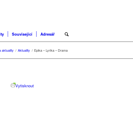
ity
Související
Adresář
 aktuality
/
Aktuality
/
Epika – Lyrika – Drama
Vytisknout