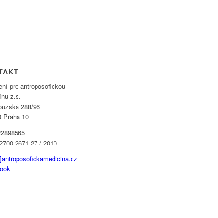
TAKT
ení pro antroposofickou
ínu z.s.
ouzská 288/96
0 Praha 10
22898565
 2700 2671 27 / 2010
t]antroposofickamedicina.cz
ook