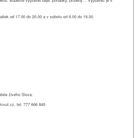
běhu.
Budeme vyprávět báje, pohádky, pří
běhy… Vypravěč je v
átek od 17.00 do 20.00 a v sobotu od 9.00 do 19.00.
tele
živého Slova.
cvut.cz
, tel. 777 666 845